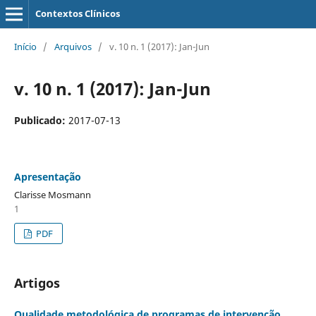
Contextos Clínicos
Início
/
Arquivos
/
v. 10 n. 1 (2017): Jan-Jun
v. 10 n. 1 (2017): Jan-Jun
Publicado:
2017-07-13
Apresentação
Clarisse Mosmann
1
PDF
Artigos
Qualidade metodológica de programas de intervenção