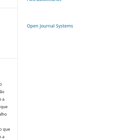
Open Journal Systems
o
são
b a
(que
alho
mo que
o a