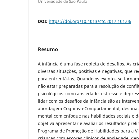
Universidade de São Paulo
DOI:
https://doi.org/10.4013/ctc.2017.101.06
Resumo
A infância é uma fase repleta de desafios. As c
diversas situações, positivas e negativas, que 
para enfrentá-las. Quando os eventos se tornam
não estar preparadas para a resolução de confli
psicológicos como ansiedade, estresse e depres
lidar com os desafios da infância são as inter
abordagem Cognitivo-Comportamental, destina
mental com enfoque nas habilidades sociais e de
objetiva apresentar e avaliar os resultados prel
Programa de Promoção de Habilidades para a V
crianças com escores clínicos de ansiedade, dep