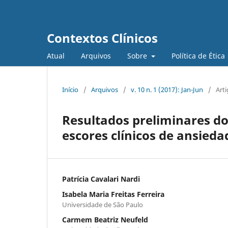
Contextos Clínicos
Atual
Arquivos
Sobre
Política de Ética
Início
/
Arquivos
/
v. 10 n. 1 (2017): Jan-Jun
/
Art
Resultados preliminares 
escores clínicos de ansieda
Patrícia Cavalari Nardi
Isabela Maria Freitas Ferreira
Universidade de São Paulo
Carmem Beatriz Neufeld