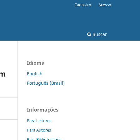
Cadastro
Acesso
Buscar
Idioma
om
English
Português (Brasil)
Informações
Para Leitores
Para Autores
Para Bibliotecários