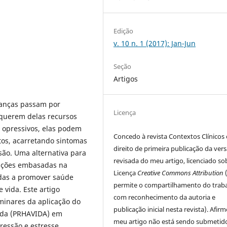
Edição
v. 10 n. 1 (2017): Jan-Jun
Seção
Artigos
rianças passam por
Licença
requerem delas recursos
 opressivos, elas podem
Concedo à revista Contextos Clínicos 
tos, acarretando sintomas
direito de primeira publicação da ver
são. Uma alternativa para
revisada do meu artigo, licenciado so
venções embasadas na
Licença
Creative Commons Attribution
das a promover saúde
permite o compartilhamento do trab
 vida. Este artigo
com reconhecimento da autoria e
iminares da aplicação do
publicação inicial nesta revista). Afir
ida (PRHAVIDA) em
meu artigo não está sendo submetid
ressão e estresse.