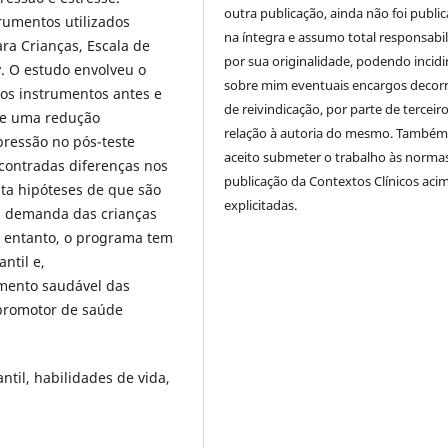
outra publicação, ainda não foi publi
trumentos utilizados
na íntegra e assumo total responsabi
ra Crianças, Escala de
por sua originalidade, podendo incidi
y. O estudo envolveu o
sobre mim eventuais encargos decor
os instrumentos antes e
de reivindicação, por parte de terceir
se uma redução
relação à autoria do mesmo. També
pressão no pós-teste
aceito submeter o trabalho às norma
contradas diferenças nos
publicação da Contextos Clínicos aci
nta hipóteses de que são
explicitadas.
a demanda das crianças
o entanto, o programa tem
ntil e,
mento saudável das
 promotor de saúde
til, habilidades de vida,