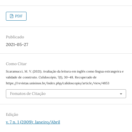
PDF
Publicado
2021-05-27
Como Citar
Scaramucci, M. V. (2021). Avaliação da leitura em inglês como língua estrangeira e
validade de construto.
Calidoscópio
,
7
(1), 30–48. Recuperado de
https://revistas.unisinos.br/index.php/calidoscopio/article/view/4853
Fomatos de Citação
Edição
v. 7 n. 1 (2009): Janeiro/Abril