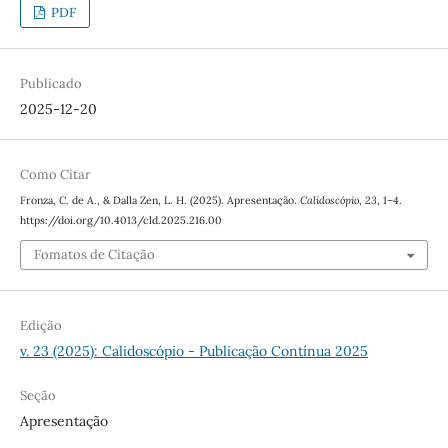
PDF
Publicado
2025-12-20
Como Citar
Fronza, C. de A., & Dalla Zen, L. H. (2025). Apresentação.
Calidoscópio
,
23
, 1–4.
https://doi.org/10.4013/cld.2025.216.00
Fomatos de Citação
Edição
v. 23 (2025): Calidoscópio - Publicação Contínua 2025
Seção
Apresentação