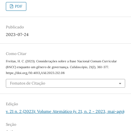
PDF
Publicado
2023-07-24
Como Citar
Freitas, H. C. (2023). Considerações sobre a Base Nacional Comum Curricular
(BNCC) enquanto um gênero de governança.
Calidoscópio
,
21
(2), 361–377.
https://doi.org/10.4013/cld.2023.212.08
Fomatos de Citação
Edição
v. 21 n. 2 (2023): Volume Atemático (v. 21, n. 2 - 2023, mai-ago)
Seção