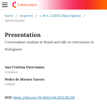
Início
/
Arquivos
/
v. 19 n. 2 (2021): Maio/Agosto
/
Apresentação
Presentation
Conversation Analysis in Brazil and talk-in-interaction in
Portuguese
Ana Cristina Ostermann
Unisinos
Pedro de Moraes Garcez
UFRGS
DOI:
https://doi.org/10.4013/cld.2021.192.00