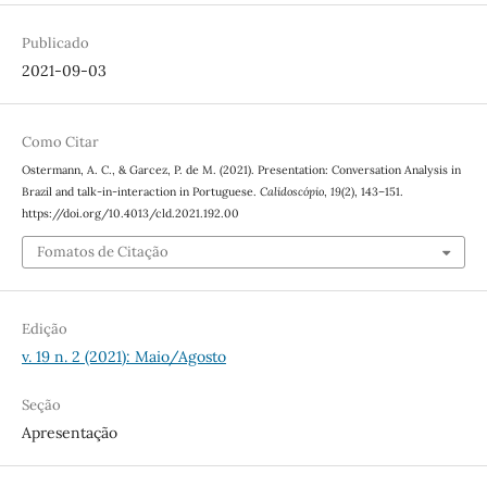
Publicado
2021-09-03
Como Citar
Ostermann, A. C., & Garcez, P. de M. (2021). Presentation: Conversation Analysis in
Brazil and talk-in-interaction in Portuguese.
Calidoscópio
,
19
(2), 143–151.
https://doi.org/10.4013/cld.2021.192.00
Fomatos de Citação
Edição
v. 19 n. 2 (2021): Maio/Agosto
Seção
Apresentação