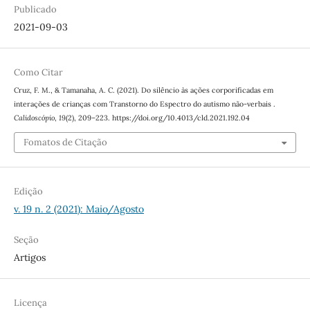
Publicado
2021-09-03
Como Citar
Cruz, F. M., & Tamanaha, A. C. (2021). Do silêncio às ações corporificadas em
interações de crianças com Transtorno do Espectro do autismo não-verbais .
Calidoscópio
,
19
(2), 209–223. https://doi.org/10.4013/cld.2021.192.04
Fomatos de Citação
Edição
v. 19 n. 2 (2021): Maio/Agosto
Seção
Artigos
Licença