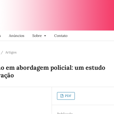
s
Anúncios
Sobre
Contato
/
Artigos
ão em abordagem policial: um estudo
ração
PDF
Publicado