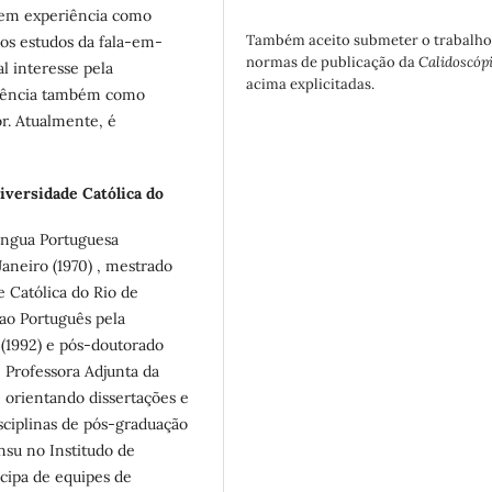
 Tem experiência como
Também aceito submeter o trabalho
nos estudos da fala-em-
normas de publicação da
Calidoscóp
l interesse pela
acima explicitadas.
eriência também como
r. Atualmente, é
iversidade Católica do
íngua Portuguesa
Janeiro (1970) , mestrado
 Católica do Rio de
 ao Português pela
 (1992) e pós-doutorado
 Professora Adjunta da
, orientando dissertações e
sciplinas de pós-graduação
nsu no Institudo de
cipa de equipes de