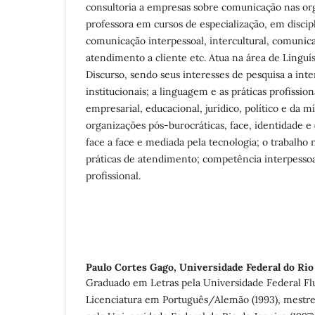
consultoria a empresas sobre comunicação nas or
professora em cursos de especialização, em discipl
comunicação interpessoal, intercultural, comunicaç
atendimento a cliente etc. Atua na área de Linguís
Discurso, sendo seus interesses de pesquisa a int
institucionais; a linguagem e as práticas profission
empresarial, educacional, jurídico, político e da 
organizações pós-burocráticas, face, identidade e
face a face e mediada pela tecnologia; o trabalho
práticas de atendimento; competência interpessoal
profissional.
Paulo Cortes Gago,
Universidade Federal do Rio
Graduado em Letras pela Universidade Federal 
Licenciatura em Português/Alemão (1993), mestre