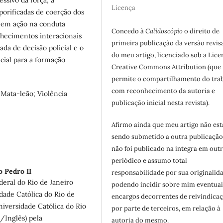
essivo da força, a
Licença
porificadas de coerção dos
s em ação na conduta
Concedo à
Calidoscópio
o direito de
onhecimentos interacionais
primeira publicação da versão revis
da de decisão policial e o
do meu artigo, licenciado sob a Lice
cial para a formação
Creative Commons Attribution (que
permite o compartilhamento do tra
com reconhecimento da autoria e
Mata-leão; Violência
publicação inicial nesta revista).
Afirmo ainda que meu artigo não est
sendo submetido a outra publicação
não foi publicado na íntegra em out
periódico e assumo total
o Pedro II
responsabilidade por sua originalid
deral do Rio de Janeiro
podendo incidir sobre mim eventuai
idade Católica do Rio de
encargos decorrentes de reivindicaç
niversidade Católica do Rio
por parte de terceiros, em relação à
/Inglês) pela
autoria do mesmo.