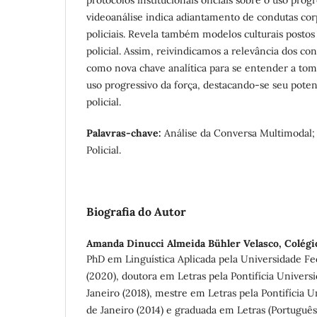
protocolos institucionais oficiais sobre o uso progr
videoanálise indica adiantamento de condutas cor
policiais. Revela também modelos culturais posto
policial. Assim, reivindicamos a relevância dos c
como nova chave analítica para se entender a toma
uso progressivo da força, destacando-se seu poten
policial.
Palavras-chave:
Análise da Conversa Multimodal; 
Policial.
Biografia do Autor
Amanda Dinucci Almeida Bühler Velasco,
Colégi
PhD em Linguística Aplicada pela Universidade Fe
(2020), doutora em Letras pela Pontifícia Univers
Janeiro (2018), mestre em Letras pela Pontifícia U
de Janeiro (2014) e graduada em Letras (Português