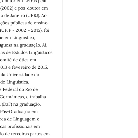
), doutor em Letras pela
o (2002) e pós-doutor em
io de Janeiro (UERJ). Ao
ições públicas de ensino
(UFJF - 2002 – 2015), foi
o em Linguística,
uguesa na graduação. Aí,
das de Estudos Linguísticos
comitê de ética em
13 e fevereiro de 2015.
 da Universidade do
de Linguística.
e Federal do Rio de
Germânicas, e trabalha
 (DaF) na graduação,
e Pós-Graduação em
área de Linguagem e
cas profissionais em
ão de terceiras partes em