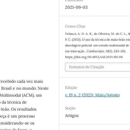
2021-09-03
Como Citar
Velasco, A. D. A. B., de Oliveira, M. do C. L., 
P. C. (2021). O uso da técnica do mata-leão e
abordagem policial: um estudo multimodal de 
em-interação .
Calidoscópio
,
19
(2), 243–261.
https://doi.org/10.4013/cld.2021.192.06
Fomatos de Citação
 recebido cada vez mais
Edição
o Brasil e no mundo. Neste
v. 19 n. 2 (2021): Maio/Agosto
a Multimodal (ACM), um
 da técnica de
Seção
leão. Os resultados
Artigos
orça é um processo
Considerando-se os