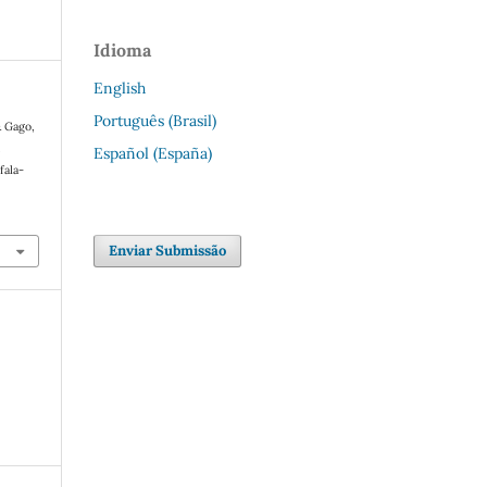
Idioma
English
Português (Brasil)
& Gago,
m
Español (España)
fala-
Enviar Submissão