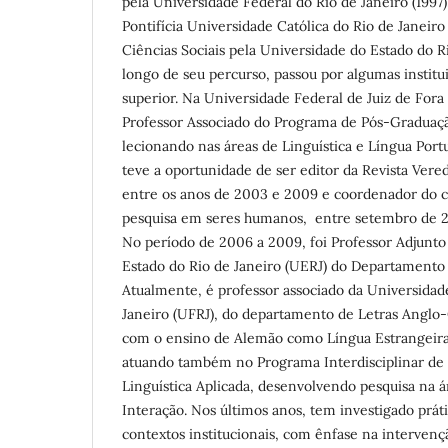
pela Universidade Federal do Rio de Janeiro (1997
Pontifícia Universidade Católica do Rio de Janeir
Ciências Sociais pela Universidade do Estado do R
longo de seu percurso, passou por algumas institu
superior. Na Universidade Federal de Juiz de Fora 
Professor Associado do Programa de Pós-Graduaçã
lecionando nas áreas de Linguística e Língua Port
teve a oportunidade de ser editor da Revista Vere
entre os anos de 2003 e 2009 e coordenador do 
pesquisa em seres humanos, entre setembro de 20
No período de 2006 a 2009, foi Professor Adjunto
Estado do Rio de Janeiro (UERJ) do Departamento 
Atualmente, é professor associado da Universidad
Janeiro (UFRJ), do departamento de Letras Anglo-
com o ensino de Alemão como Língua Estrangeira
atuando também no Programa Interdisciplinar d
Linguística Aplicada, desenvolvendo pesquisa na 
Interação. Nos últimos anos, tem investigado práti
contextos institucionais, com ênfase na intervenç