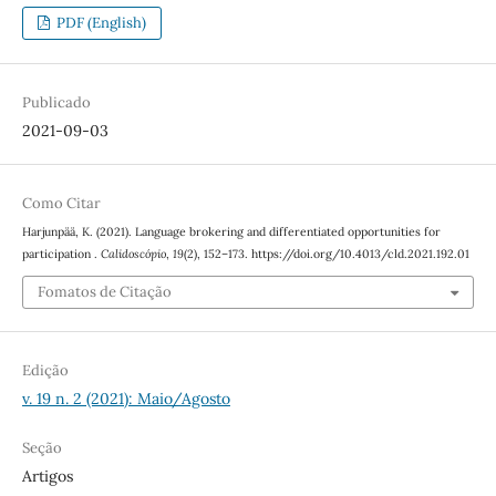
PDF (English)
Publicado
2021-09-03
Como Citar
Harjunpää, K. (2021). Language brokering and differentiated opportunities for
participation .
Calidoscópio
,
19
(2), 152–173. https://doi.org/10.4013/cld.2021.192.01
Fomatos de Citação
Edição
v. 19 n. 2 (2021): Maio/Agosto
Seção
Artigos