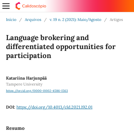
Início
/
Arquivos
/
v. 19 n. 2 (2021): Maio/Agosto
/
Artigos
Language brokering and
differentiated opportunities for
participation
Katariina Harjunpää
Tampere University
https://orcid.org/0000-0002-4586-1563
DOI:
https://doi.org/10.4013/cld.2021.192.01
Resumo