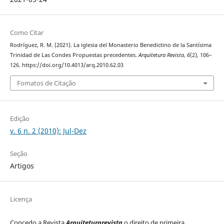
Como Citar
Rodríguez, R. M. (2021). La iglesia del Monasterio Benedictino de la Santísima
Trinidad de Las Condes Propuestas precedentes.
Arquitetura Revista
,
6
(2), 106–
126. https://doi.org/10.4013/arq.2010.62.03
Fomatos de Citação
Edição
v. 6 n. 2 (2010): Jul-Dez
Seção
Artigos
Licença
Concedo a Revista
Arquiteturarevista
o direito de primeira