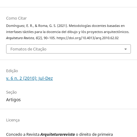
Como Citar
Domínguez, E. R., & Roma, G. S. (2021). Metodologías docentes basadas en
interfases táctiles para la docencia del dibujo y lós proyectos arquitectónicos.
Arquitetura Revista
,
6
(2), 90–105. https://doi.org/10.4013/arq.2010.62.02
Fomatos de Citação
Edição
v. 6 n. 2 (2010): Jul-Dez
Seção
Artigos
Licença
Concedo a Revista
Arquiteturarevista
o direito de primeira