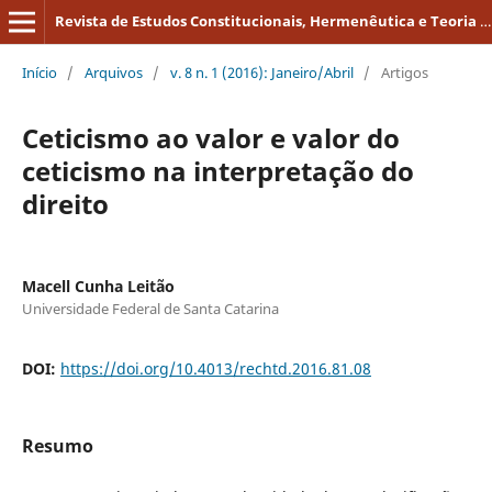
Revista de Estudos Constitucionais, Hermenêutica e Teoria do Direito
Início
/
Arquivos
/
v. 8 n. 1 (2016): Janeiro/Abril
/
Artigos
Ceticismo ao valor e valor do
ceticismo na interpretação do
direito
Macell Cunha Leitão
Universidade Federal de Santa Catarina
DOI:
https://doi.org/10.4013/rechtd.2016.81.08
Resumo