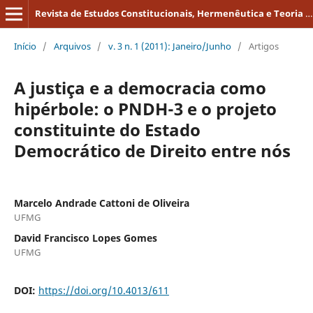
Revista de Estudos Constitucionais, Hermenêutica e Teoria do Direito
Início
/
Arquivos
/
v. 3 n. 1 (2011): Janeiro/Junho
/
Artigos
A justiça e a democracia como
hipérbole: o PNDH-3 e o projeto
constituinte do Estado
Democrático de Direito entre nós
Marcelo Andrade Cattoni de Oliveira
UFMG
David Francisco Lopes Gomes
UFMG
DOI:
https://doi.org/10.4013/611