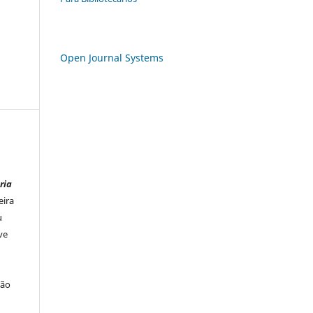
Open Journal Systems
ria
eira
u
ve
ção