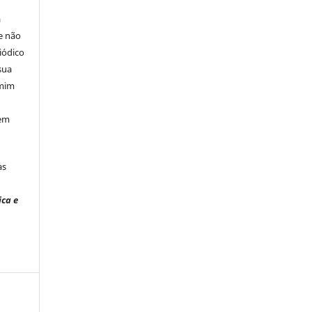
á
e não
iódico
sua
 mim
 em
às
ica e