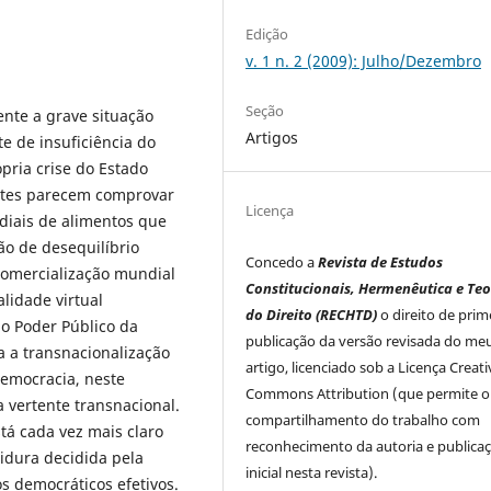
Edição
v. 1 n. 2 (2009): Julho/Dezembro
Seção
ente a grave situação
Artigos
te de insuficiência do
pria crise do Estado
ntes parecem comprovar
Licença
diais de alimentos que
ão de desequilíbrio
Concedo a
Revista de Estudos
 comercialização mundial
Constitucionais, Hermenêutica e Teo
lidade virtual
do Direito (RECHTD)
o direito de prim
o Poder Público da
publicação da versão revisada do me
 a transnacionalização
artigo, licenciado sob a Licença Creati
Democracia, neste
Commons Attribution (que permite o
vertente transnacional.
compartilhamento do trabalho com
tá cada vez mais claro
reconhecimento da autoria e publica
idura decidida pela
inicial nesta revista).
os democráticos efetivos.