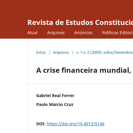
Revista de Estudos Constituci
Atual
Arquivos
Anúncios
Políticas Editor
Início
/
Arquivos
/
v. 1 n. 2 (2009): Julho/Dezembro
A crise financeira mundial
Gabriel Real Ferrer
Paulo Márcio Cruz
DOI:
https://doi.org/10.4013/5146