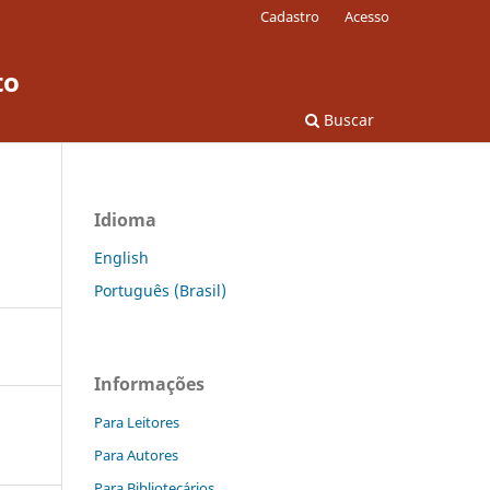
Cadastro
Acesso
to
Buscar
Idioma
English
Português (Brasil)
Informações
Para Leitores
Para Autores
Para Bibliotecários