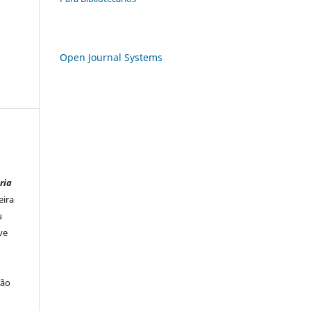
Open Journal Systems
ria
eira
u
ve
ção