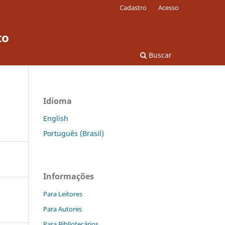
Cadastro
Acesso
to
Buscar
Idioma
English
Português (Brasil)
Informações
Para Leitores
Para Autores
Para Bibliotecários