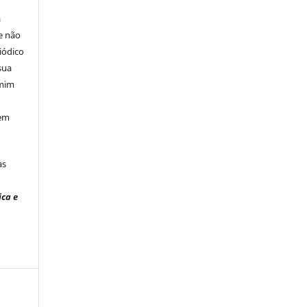
á
e não
iódico
sua
 mim
 em
às
ica e