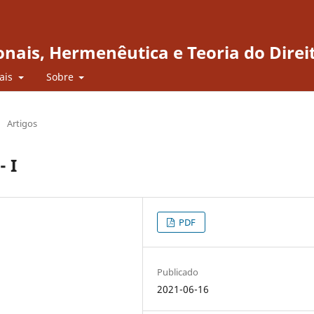
onais, Hermenêutica e Teoria do Direi
iais
Sobre
/
Artigos
 I
PDF
Publicado
2021-06-16