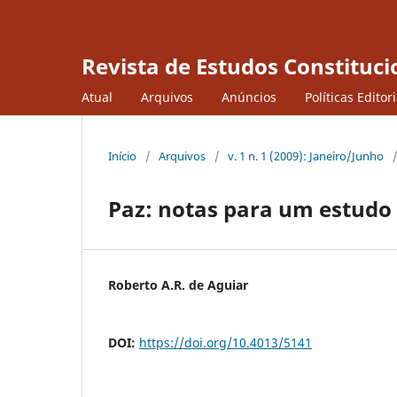
Revista de Estudos Constituci
Atual
Arquivos
Anúncios
Políticas Editor
Início
/
Arquivos
/
v. 1 n. 1 (2009): Janeiro/Junho
Paz: notas para um estudo -
Roberto A.R. de Aguiar
DOI:
https://doi.org/10.4013/5141