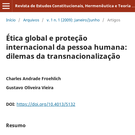
Revista de Estudos Constitucionais, Hermenêutica e Teoria do Direito
Início
/
Arquivos
/
v. 1 n. 1 (2009): Janeiro/Junho
/
Artigos
Ética global e proteção
internacional da pessoa humana:
dilemas da transnacionalização
Charles Andrade Froehlich
Gustavo Oliveira Vieira
DOI:
https://doi.org/10.4013/5132
Resumo