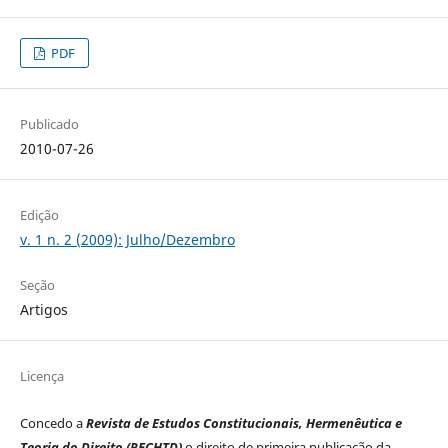
PDF
Publicado
2010-07-26
Edição
v. 1 n. 2 (2009): Julho/Dezembro
Seção
Artigos
Licença
Concedo a
Revista de Estudos Constitucionais, Hermenêutica e
Teoria do Direito (RECHTD)
o direito de primeira publicação da