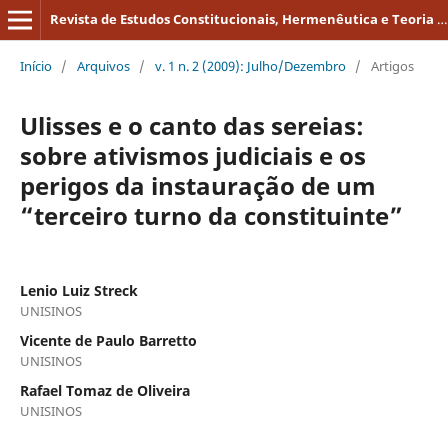
Revista de Estudos Constitucionais, Hermenêutica e Teoria do Direito
Início
/
Arquivos
/
v. 1 n. 2 (2009): Julho/Dezembro
/
Artigos
Ulisses e o canto das sereias:
sobre ativismos judiciais e os
perigos da instauração de um
“terceiro turno da constituinte”
Lenio Luiz Streck
UNISINOS
Vicente de Paulo Barretto
UNISINOS
Rafael Tomaz de Oliveira
UNISINOS