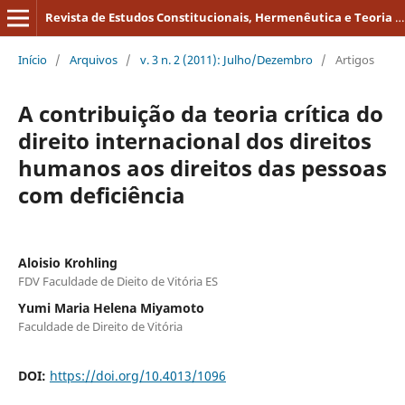
Revista de Estudos Constitucionais, Hermenêutica e Teoria do Direito
Início
/
Arquivos
/
v. 3 n. 2 (2011): Julho/Dezembro
/
Artigos
A contribuição da teoria crítica do
direito internacional dos direitos
humanos aos direitos das pessoas
com deficiência
Aloisio Krohling
FDV Faculdade de Dieito de Vitória ES
Yumi Maria Helena Miyamoto
Faculdade de Direito de Vitória
DOI:
https://doi.org/10.4013/1096