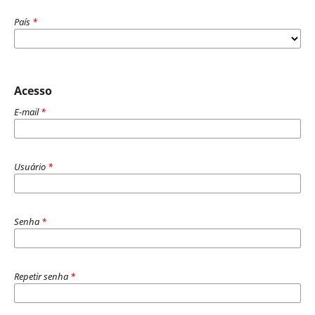
País
*
Acesso
E-mail
*
Usuário
*
Senha
*
Repetir senha
*