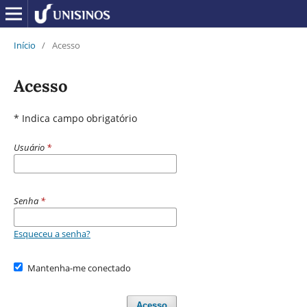
Início
/
Acesso
Acesso
* Indica campo obrigatório
Usuário
*
Senha
*
Esqueceu a senha?
Mantenha-me conectado
Acesso