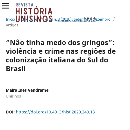
Início
/
Arquivos
/
v. 24 n. 3 (2020): Setembro/Dezembro
/
Artigos
“Não tinha medo dos gringos”:
violência e crime nas regiões de
colonização italiana do Sul do
Brasil
Maíra Ines Vendrame
Unisinos
DOI:
https://doi.org/10.4013/hist.2020.243.13