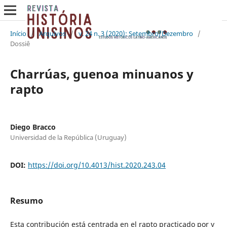
Início
/
Arquivos
/
v. 24 n. 3 (2020): Setembro/Dezembro
/
Dossiê
Charrúas, guenoa minuanos y
rapto
Diego Bracco
Universidad de la República (Uruguay)
DOI:
https://doi.org/10.4013/hist.2020.243.04
Resumo
Esta contribución está centrada en el rapto practicado por y