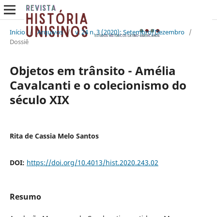
Início
/
Arquivos
/
v. 24 n. 3 (2020): Setembro/Dezembro
/
Dossiê
Objetos em trânsito - Amélia
Cavalcanti e o colecionismo do
século XIX
Rita de Cassia Melo Santos
DOI:
https://doi.org/10.4013/hist.2020.243.02
Resumo