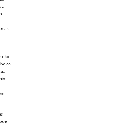
b a
n
ria e
á
e não
iódico
sua
 mim
 em
às
ória