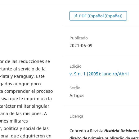
PDF (Español (España))
Publicado
2021-06-09
or de las reducciones se
Edição
ante al servicio de la
v. 9 n. 1 (2005): Janeiro/Abril
Plata y Paraguay. Este
igados aunque poco
Seção
nta comprender el proceso
Artigos
siva que le imprimió a la
arácter militar singular
iana de las misiones. A
Licença
ones militares
 política y social de las
Concedo a Revista
História Unisinos
ional que adquirieron en
direito de primeira publicação da ver