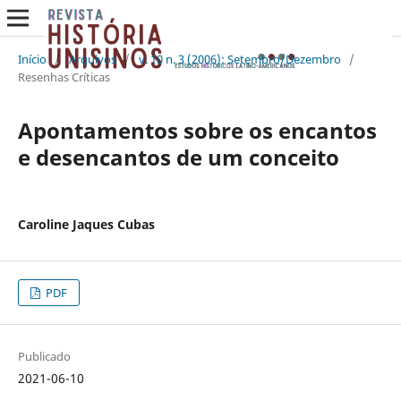
Início
/
Arquivos
/
v. 10 n. 3 (2006): Setembro/Dezembro
/
Resenhas Críticas
Apontamentos sobre os encantos
e desencantos de um conceito
Caroline Jaques Cubas
PDF
Publicado
2021-06-10