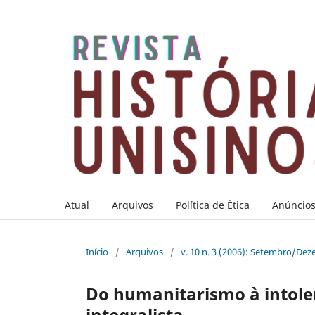
Atual
Arquivos
Política de Ética
Anúncio
Início
/
Arquivos
/
v. 10 n. 3 (2006): Setembro/De
Do humanitarismo à intoler
integralista