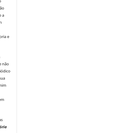
o
são
b a
n
ria e
á
e não
iódico
sua
 mim
 em
às
ória