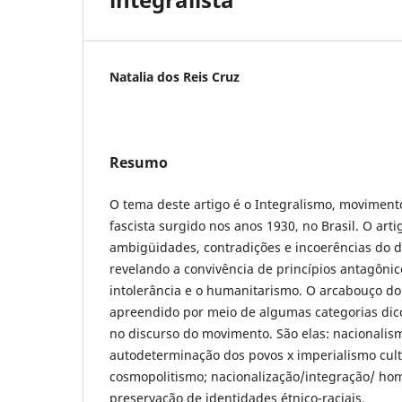
Natalia dos Reis Cruz
Resumo
O tema deste artigo é o Integralismo, movimento
fascista surgido nos anos 1930, no Brasil. O arti
ambigüidades, contradições e incoerências do di
revelando a convivência de princípios antagônic
intolerância e o humanitarismo. O arcabouço dou
apreendido por meio de algumas categorias di
no discurso do movimento. São elas: nacionalism
autodeterminação dos povos x imperialismo cultu
cosmopolitismo; nacionalização/integração/ ho
preservação de identidades étnico-raciais.