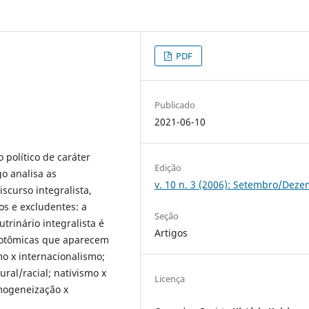
PDF
Publicado
2021-06-10
 político de caráter
Edição
go analisa as
v. 10 n. 3 (2006): Setembro/Dez
scurso integralista,
os e excludentes: a
Seção
trinário integralista é
Artigos
cotômicas que aparecem
o x internacionalismo;
ral/racial; nativismo x
Licença
mogeneização x