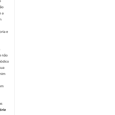
o
são
b a
n
ria e
á
e não
iódico
sua
 mim
 em
às
ória