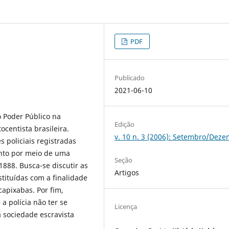
PDF
Publicado
2021-06-10
 Poder Público na
Edição
centista brasileira.
v. 10 n. 3 (2006): Setembro/Dez
s policiais registradas
Santo por meio de uma
Seção
888. Busca-se discutir as
Artigos
stituídas com a finalidade
capixabas. Por fim,
a polícia não ter se
Licença
a sociedade escravista