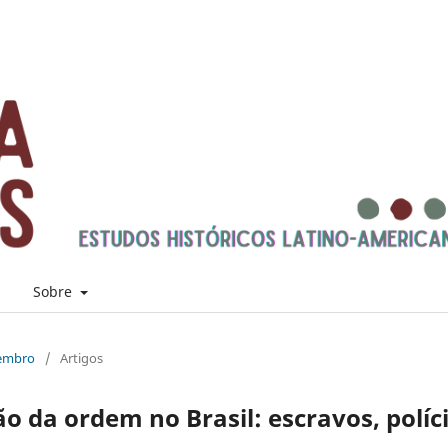
s
Sobre
zembro
/
Artigos
 da ordem no Brasil: escravos, políc