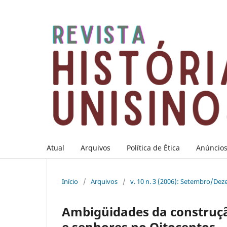
Atual
Arquivos
Política de Ética
Anúncio
Início
/
Arquivos
/
v. 10 n. 3 (2006): Setembro/De
Ambigüidades da construção
e senhores no Oitocentos