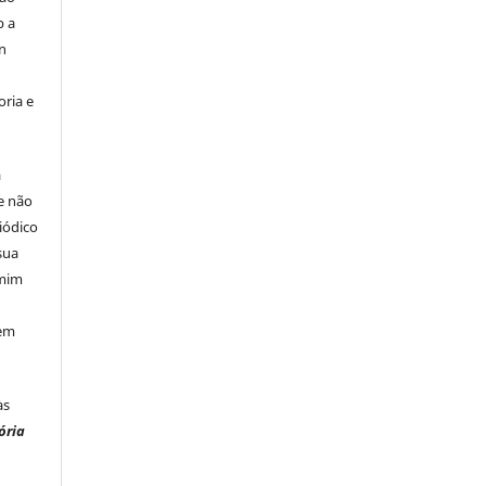
b a
n
ria e
á
e não
iódico
sua
 mim
 em
às
ória