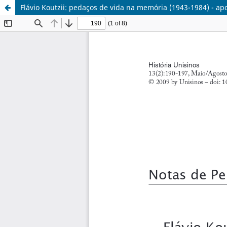
Flávio Koutzii: pedaços de vida na memória (1943-1984) - 