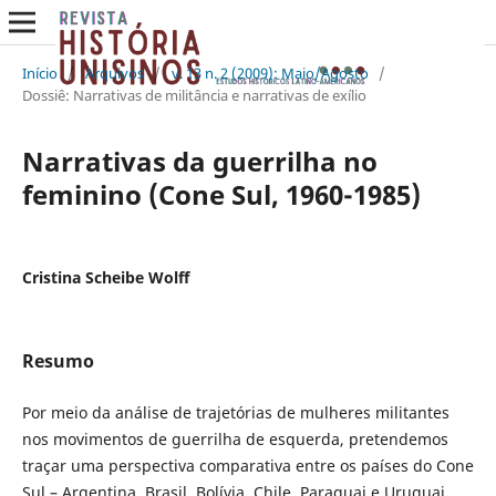
Início
/
Arquivos
/
v. 13 n. 2 (2009): Maio/Agosto
/
Dossiê: Narrativas de militância e narrativas de exílio
Narrativas da guerrilha no
feminino (Cone Sul, 1960-1985)
Cristina Scheibe Wolff
Resumo
Por meio da análise de trajetórias de mulheres militantes
nos movimentos de guerrilha de esquerda, pretendemos
traçar uma perspectiva comparativa entre os países do Cone
Sul – Argentina, Brasil, Bolívia, Chile, Paraguai e Uruguai.