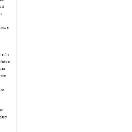
b a
n
ria e
á
e não
iódico
sua
 mim
 em
às
ória