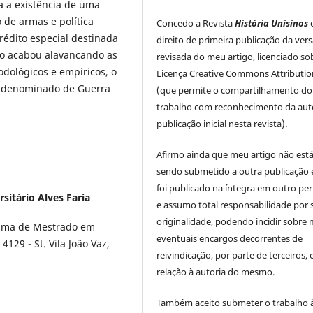
a a existência de uma
o de armas e política
Concedo a Revista
História Unisinos
rédito especial destinada
direito de primeira publicação da ver
to acabou alavancando as
revisada do meu artigo, licenciado so
dológicos e empíricos, o
Licença Creative Commons Attributio
e denominado de Guerra
(que permite o compartilhamento do
trabalho com reconhecimento da auto
publicação inicial nesta revista).
Afirmo ainda que meu artigo não est
sendo submetido a outra publicação 
foi publicado na íntegra em outro per
sitário Alves Faria
e assumo total responsabilidade por 
originalidade, podendo incidir sobre
ograma de Mestrado em
eventuais encargos decorrentes de
129 - St. Vila João Vaz,
reivindicação, por parte de terceiros,
relação à autoria do mesmo.
Também aceito submeter o trabalho 