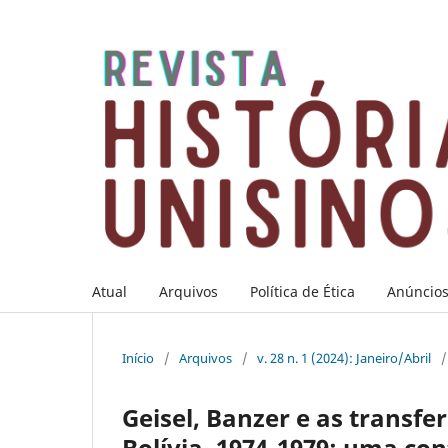
Atual
Arquivos
Política de Ética
Anúncio
Início
/
Arquivos
/
v. 28 n. 1 (2024): Janeiro/Abril
/
Geisel, Banzer e as transfe
Bolívia, 1974-1979: uma con