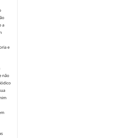
o
são
b a
n
ria e
á
e não
iódico
sua
 mim
 em
às