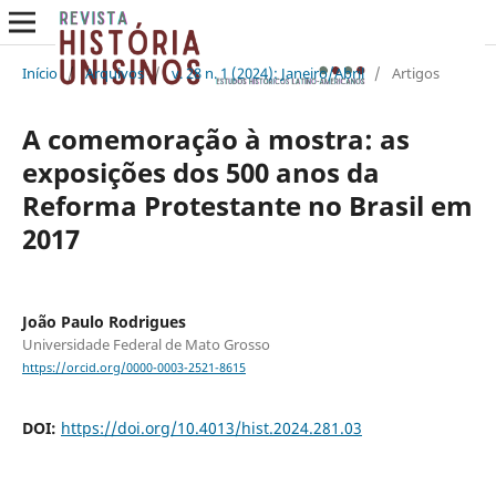
Início
/
Arquivos
/
v. 28 n. 1 (2024): Janeiro/Abril
/
Artigos
A comemoração à mostra: as
exposições dos 500 anos da
Reforma Protestante no Brasil em
2017
João Paulo Rodrigues
Universidade Federal de Mato Grosso
https://orcid.org/0000-0003-2521-8615
DOI:
https://doi.org/10.4013/hist.2024.281.03