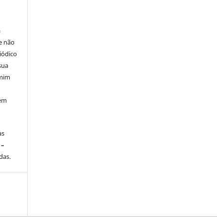
á
e não
iódico
sua
 mim
 em
às
 –
das.