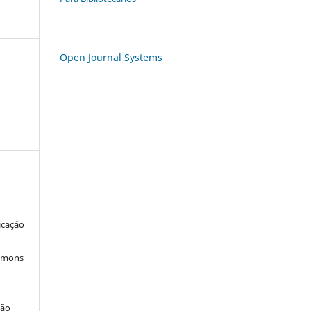
Open Journal Systems
icação
ommons
ção