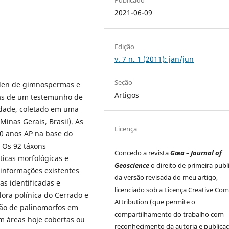
2021-06-09
Edição
v. 7 n. 1 (2011): jan/jun
Seção
pólen de gimnospermas e
Artigos
as de um testemunho de
idade, coletado em uma
inas Gerais, Brasil). As
Licença
70 anos AP na base do
 Os 92 táxons
Concedo a revista
Gæa – Journal of
ticas morfológicas e
Geoscience
o direito de primeira publ
 informações existentes
da versão revisada do meu artigo,
as identificadas e
licenciado sob a Licença Creative C
ora polínica do Cerrado e
Attribution (que permite o
ação de palinomorfos em
compartilhamento do trabalho com
m áreas hoje cobertas ou
reconhecimento da autoria e publica