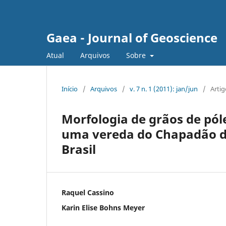
Gaea - Journal of Geoscience
Atual
Arquivos
Sobre
Início
/
Arquivos
/
v. 7 n. 1 (2011): jan/jun
/
Artig
Morfologia de grãos de pól
uma vereda do Chapadão dos
Brasil
Raquel Cassino
Karin Elise Bohns Meyer