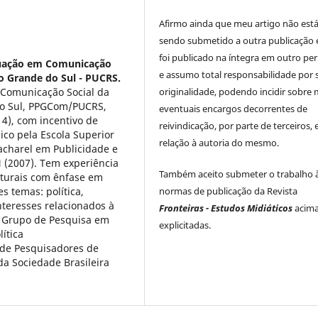
Afirmo ainda que meu artigo não est
sendo submetido a outra publicação 
foi publicado na íntegra em outro per
uação em Comunicação
e assumo total responsabilidade por 
io Grande do Sul - PUCRS.
Comunicação Social da
originalidade, podendo incidir sobre
 do Sul, PPGCom/PUCRS,
eventuais encargos decorrentes de
4), com incentivo de
reivindicação, por parte de terceiros,
ico pela Escola Superior
relação à autoria do mesmo.
acharel em Publicidade e
 (2007). Tem experiência
Também aceito submeter o trabalho 
lturais com ênfase em
s temas: política,
normas de publicação da Revista
interesses relacionados à
Fronteiras - Estudos Midiáticos
acim
ao Grupo de Pesquisa em
explicitadas.
ítica
a de Pesquisadores de
 Sociedade Brasileira