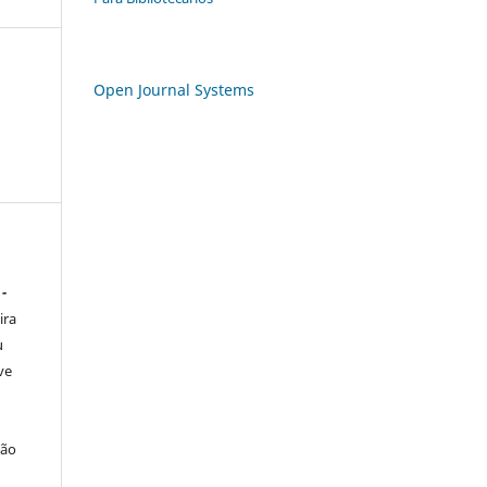
Open Journal Systems
 -
ira
u
ve
ção