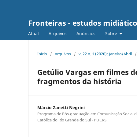
Fronteiras - estudos midiátic
Atual
Arquivos
Anúncios
Sobre
Início
/
Arquivos
/
v. 22 n. 1 (2020): Janeiro/Abril
/
Getúlio Vargas em filmes 
fragmentos da história
Márcio Zanetti Negrini
Programa de Pós-graduação em Comunicação Social da 
Católica do Rio Grande do Sul - PUCRS.