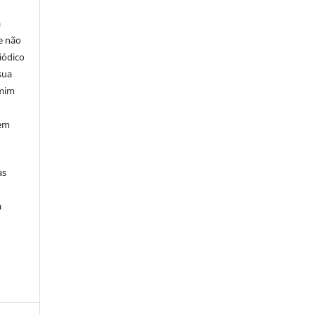
á
e não
iódico
sua
 mim
 em
às
a