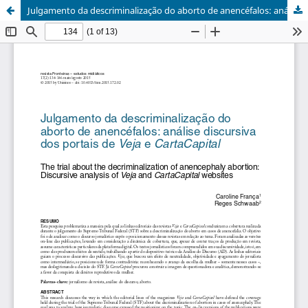
Julgamento da descriminalização do aborto de anencéfalos: análise discursiva dos portais de <i>Veja</i> e <i>CartaCapital</i>