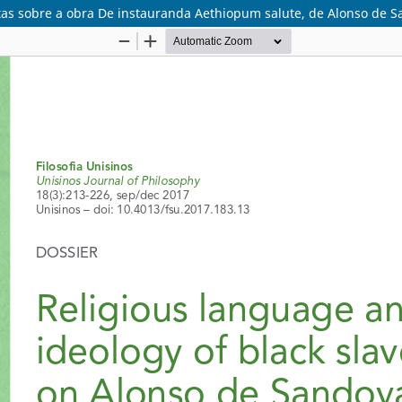
otas sobre a obra De instauranda Aethiopum salute, de Alonso de S