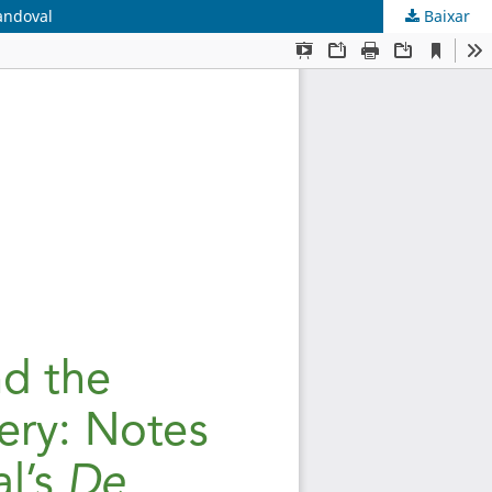
andoval
Baixar