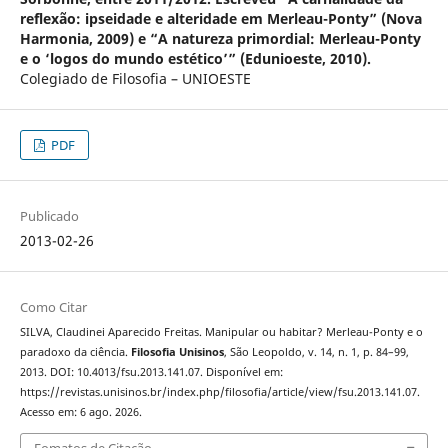
reflexão: ipseidade e alteridade em Merleau-Ponty” (Nova
Harmonia, 2009) e “A natureza primordial: Merleau-Ponty
e o ‘logos do mundo estético’” (Edunioeste, 2010).
Colegiado de Filosofia – UNIOESTE
PDF
Publicado
2013-02-26
Como Citar
SILVA, Claudinei Aparecido Freitas. Manipular ou habitar? Merleau-Ponty e o
paradoxo da ciência.
Filosofia Unisinos
, São Leopoldo, v. 14, n. 1, p. 84–99,
2013. DOI: 10.4013/fsu.2013.141.07. Disponível em:
https://revistas.unisinos.br/index.php/filosofia/article/view/fsu.2013.141.07.
Acesso em: 6 ago. 2026.
Fomatos de Citação