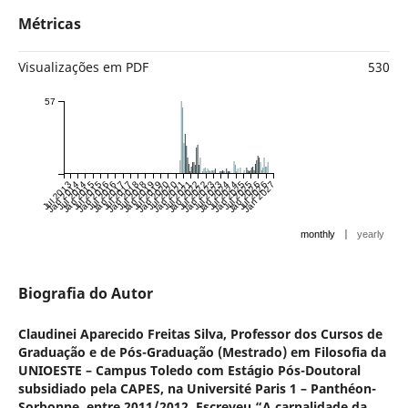
Métricas
Visualizações em PDF
530
57
Jul 2013
Jan 2014
Jul 2014
Jan 2015
Jul 2015
Jan 2016
Jul 2016
Jan 2017
Jul 2017
Jan 2018
Jul 2018
Jan 2019
Jul 2019
Jan 2020
Jul 2020
Jan 2021
Jul 2021
Jan 2022
Jul 2022
Jan 2023
Jul 2023
Jan 2024
Jul 2024
Jan 2025
Jul 2025
Jan 2026
Jul 2026
Jan 2027
|
monthly
yearly
Biografia do Autor
Claudinei Aparecido Freitas Silva,
Professor dos Cursos de
Graduação e de Pós-Graduação (Mestrado) em Filosofia da
UNIOESTE – Campus Toledo com Estágio Pós-Doutoral
subsidiado pela CAPES, na Université Paris 1 – Panthéon-
Sorbonne, entre 2011/2012. Escreveu “A carnalidade da