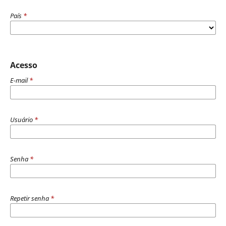
País
*
Acesso
E-mail
*
Usuário
*
Senha
*
Repetir senha
*