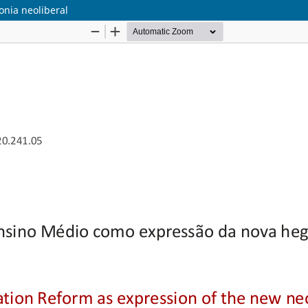
nia neoliberal