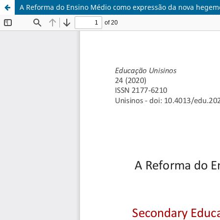
A Reforma do Ensino Médio como expressão da nova hegemo