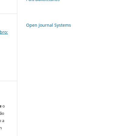
Open Journal Systems
bro:
s
o
são
b a
n