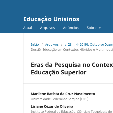
Educação Unisinos
Atual
Arquivos
Anúncios
Sobre
Início
/
Arquivos
/
v. 23 n. 4 (2019): Outubro/Dez
Dossiê: Educação em Contextos Híbridos e Multimodai
Eras da Pesquisa no Contex
Educação Superior
Marilene Batista da Cruz Nascimento
Universidade Federal de Sergipe (UFS)
Lisiane Cézar de Oliveira
Instituto Federal de Educação, Ciência e Tecnologia do 