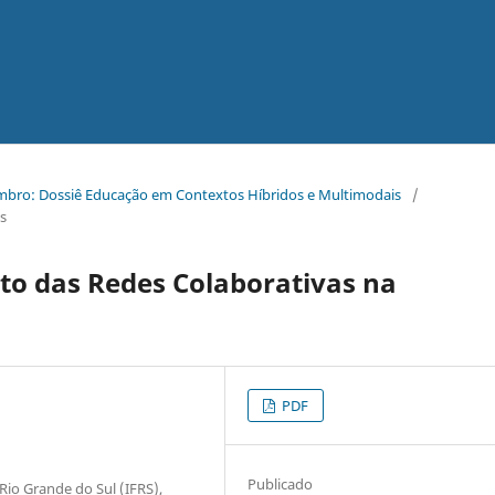
embro: Dossiê Educação em Contextos Híbridos e Multimodais
/
s
to das Redes Colaborativas na
PDF
Publicado
Rio Grande do Sul (IFRS),