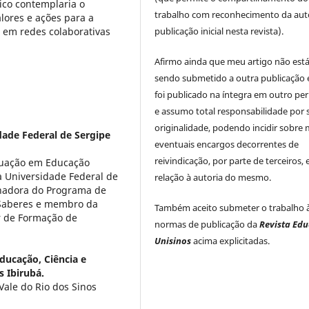
ico contemplaria o
trabalho com reconhecimento da auto
alores e ações para a
 em redes colaborativas
publicação inicial nesta revista).
Afirmo ainda que meu artigo não est
sendo submetido a outra publicação 
foi publicado na íntegra em outro per
e assumo total responsabilidade por 
originalidade, podendo incidir sobre
dade Federal de Sergipe
eventuais encargos decorrentes de
reivindicação, por parte de terceiros,
duação em Educação
 Universidade Federal de
relação à autoria do mesmo.
enadora do Programa de
 Saberes e membro da
Também aceito submeter o trabalho 
ar de Formação de
normas de publicação da
Revista Ed
Unisinos
acima explicitadas.
Educação, Ciência e
s Ibirubá.
ale do Rio dos Sinos