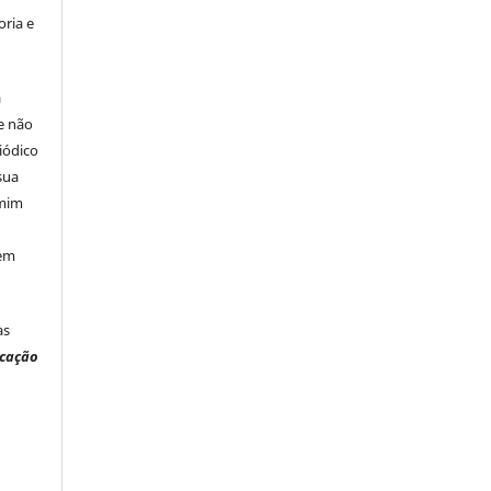
ria e
á
e não
iódico
sua
 mim
 em
às
ucação