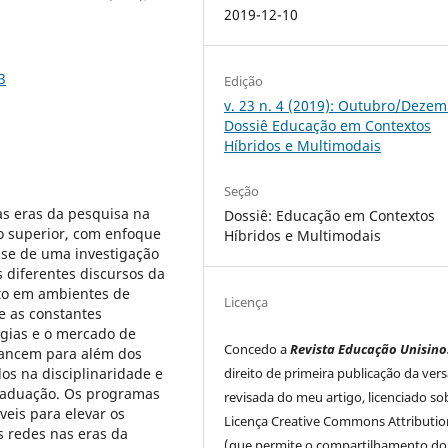
2019-12-10
3
Edição
v. 23 n. 4 (2019): Outubro/Dezem
Dossiê Educação em Contextos
Híbridos e Multimodais
Seção
as eras da pesquisa na
Dossiê: Educação em Contextos
o superior, com enfoque
Híbridos e Multimodais
se de uma investigação
s diferentes discursos da
to em ambientes de
Licença
ue as constantes
ogias e o mercado de
Concedo a
Revista Educação Unisino
vancem para além dos
s na disciplinaridade e
direito de primeira publicação da ver
graduação. Os programas
revisada do meu artigo, licenciado so
eis para elevar os
Licença Creative Commons Attributio
s redes nas eras da
(que permite o compartilhamento do