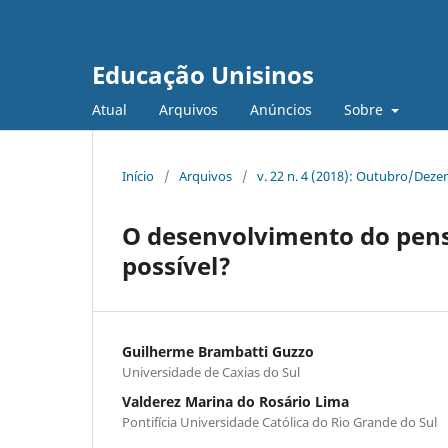
Educação Unisinos
Atual
Arquivos
Anúncios
Sobre
Início
/
Arquivos
/
v. 22 n. 4 (2018): Outubro/Dez
O desenvolvimento do pen
possível?
Guilherme Brambatti Guzzo
Universidade de Caxias do Sul
Valderez Marina do Rosário Lima
Pontifícia Universidade Católica do Rio Grande do Sul