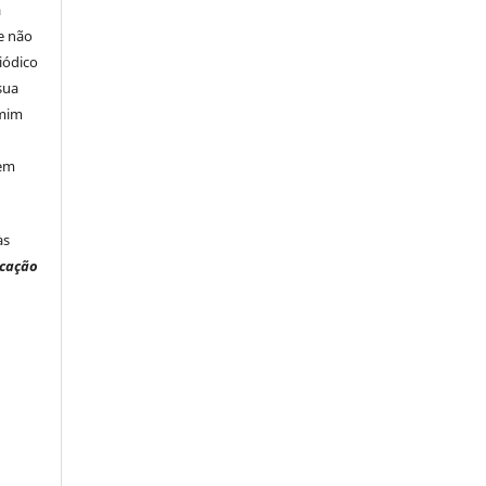
á
e não
iódico
sua
 mim
 em
às
ucação