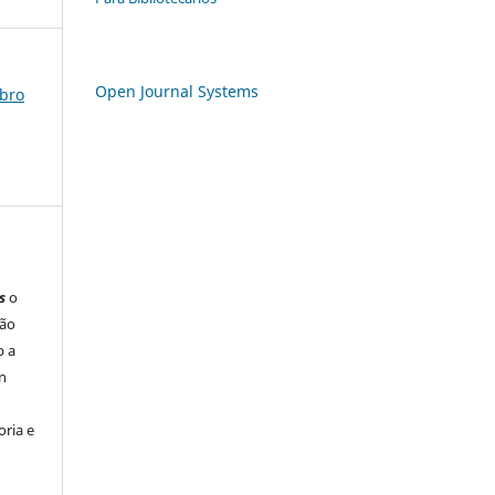
Open Journal Systems
mbro
s
o
são
b a
n
ria e