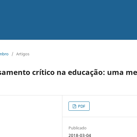
embro
/
Artigos
samento crítico na educação: uma me
PDF
Publicado
2018-03-04