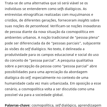
Trata-se de uma alternativa que só será viável se os
indivíduos se entenderem como
selfs
dialógicos. As
entrevistas etnográficas realizadas com muçulmanos e
cristãos, de diferentes gerações, forneceram
insights
sobre
suas noções de
personhood
. Verificam-se noções inovadoras
de pessoa diante da nova situação da cosmopolítica em
ambientes urbanos. A noção tradicional de “pessoa plena”
pode ser diferenciada da de “pessoas parciais”, subjacente
às visões do
self
dialógico. No texto, é delineada a
produtividade para os campos educacional e social do uso
do conceito de “pessoa parcial”. A pesquisa qualitativa
sobre a percepção da pessoa como “pessoa parcial” abre
possibilidades para uma apreciação da abordagem
dialógica do
self
, especialmente no contexto de uma
humanidade cada vez mais urbanizada. Em oposição a esse
cenário, a cosmopolítica volta a ser discutida como uma
possível via para a sociedade global.
Palavras-chave:
cosmopolítica,
self
dialógico, aprendizagem