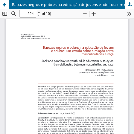
Rapazes negros e pobres na educação de jovens e adultos: um estudo sobre a relação entre masculinidades e raça