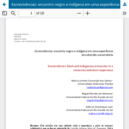
Escrevivências: encontro negro e indígena em uma experiência de extensão universitária