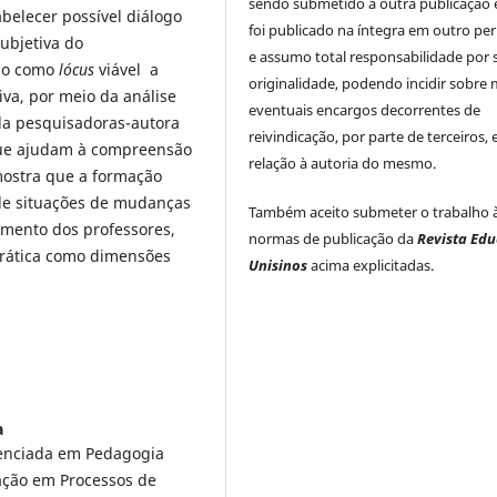
sendo submetido a outra publicação 
belecer possível diálogo
foi publicado na íntegra em outro per
ubjetiva do
e assumo total responsabilidade por 
ão como
lócus
viável a
originalidade, podendo incidir sobre
iva, por meio da análise
eventuais encargos decorrentes de
da pesquisadoras-autora
reivindicação, por parte de terceiros,
que ajudam à compreensão
relação à autoria do mesmo.
mostra que a formação
de situações de mudanças
Também aceito submeter o trabalho 
imento dos professores,
normas de publicação da
Revista Ed
prática como dimensões
Unisinos
acima explicitadas.
a
cenciada em Pedagogia
ação em Processos de