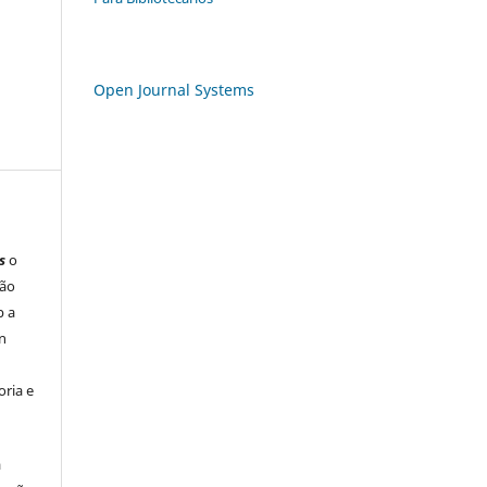
Open Journal Systems
s
o
são
b a
n
ria e
á