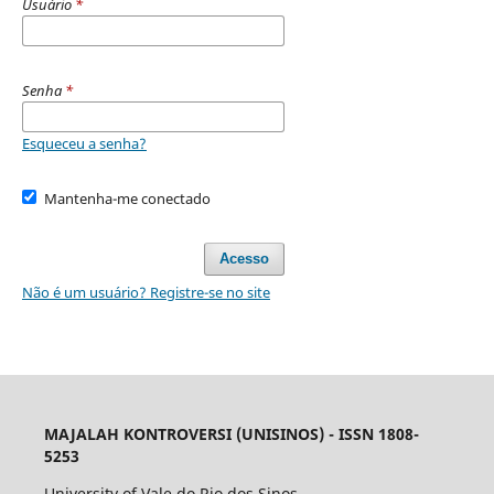
Usuário
*
Senha
*
Esqueceu a senha?
Mantenha-me conectado
Acesso
Não é um usuário? Registre-se no site
MAJALAH KONTROVERSI (UNISINOS) - ISSN 1808-
5253
University of Vale do Rio dos Sinos