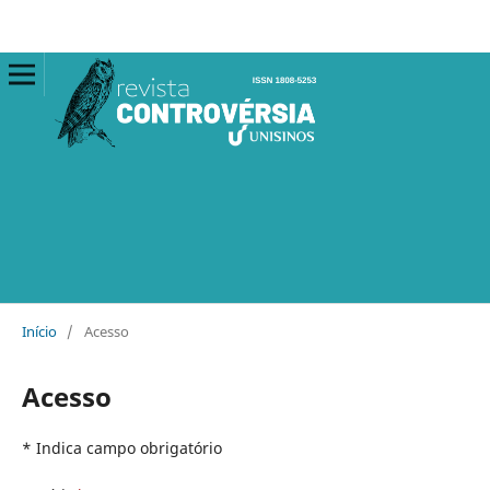
Início
/
Acesso
Acesso
* Indica campo obrigatório