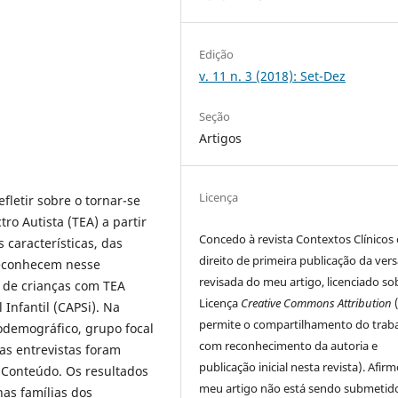
Edição
v. 11 n. 3 (2018): Set-Dez
Seção
Artigos
Licença
efletir sobre o tornar-se
ro Autista (TEA) a partir
Concedo à revista Contextos Clínicos 
 características, das
direito de primeira publicação da ver
reconhecem nesse
revisada do meu artigo, licenciado so
s de crianças com TEA
Licença
Creative Commons Attribution
Infantil (CAPSi). Na
permite o compartilhamento do trab
iodemográfico, grupo focal
com reconhecimento da autoria e
 as entrevistas foram
publicação inicial nesta revista). Afir
e Conteúdo. Os resultados
meu artigo não está sendo submetid
as famílias dos