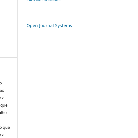
Open Journal Systems
o
são
b a
(que
alho
mo que
o a