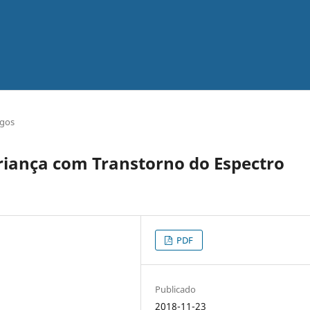
igos
riança com Transtorno do Espectro
PDF
Publicado
2018-11-23