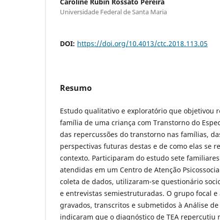
Caroline Rubin Rossato Pereira
Universidade Federal de Santa Maria
DOI:
https://doi.org/10.4013/ctc.2018.113.05
Resumo
Estudo qualitativo e exploratório que objetivou r
família de uma criança com Transtorno do Espect
das repercussões do transtorno nas famílias, das
perspectivas futuras destas e de como elas se 
contexto. Participaram do estudo sete familiare
atendidas em um Centro de Atenção Psicossocial 
coleta de dados, utilizaram-se questionário soc
e entrevistas semiestruturadas. O grupo focal e
gravados, transcritos e submetidos à Análise d
indicaram que o diagnóstico de TEA repercutiu n