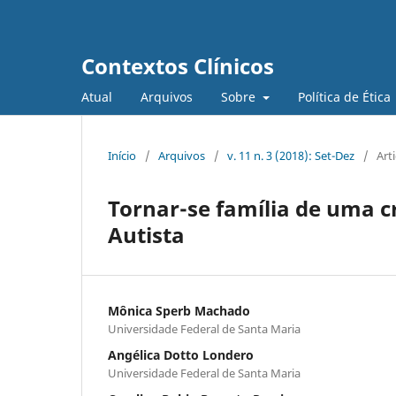
Contextos Clínicos
Atual
Arquivos
Sobre
Política de Ética
Início
/
Arquivos
/
v. 11 n. 3 (2018): Set-Dez
/
Art
Tornar-se família de uma c
Autista
Mônica Sperb Machado
Universidade Federal de Santa Maria
Angélica Dotto Londero
Universidade Federal de Santa Maria