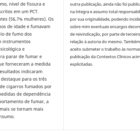
o, nível de fissura e
outra publicação, ainda não foi publi
scritos em um PCT.
na íntegra e assumo total responsabi
tes (56,7% mulheres). Os
por sua originalidade, podendo incidi
nos de idade e fumavam
sobre mim eventuais encargos decor
dio de fumo dos
de reivindicação, por parte de terceir
m instrumentos
relação à autoria do mesmo. També
sicológica e
aceito submeter o trabalho às norma
ara parar de fumar e
publicação da Contextos Clínicos aci
que forneceram a medida
explicitadas.
resultados indicaram
m destaque para os três
 de cigarros fumados por
 medidas de dependência
omportamento de fumar, a
emais se tornam mais
onsumo.