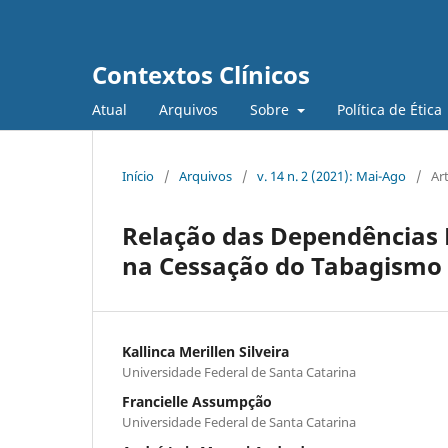
Contextos Clínicos
Atual
Arquivos
Sobre
Política de Ética
Início
/
Arquivos
/
v. 14 n. 2 (2021): Mai-Ago
/
Ar
Relação das Dependências 
na Cessação do Tabagismo
Kallinca Merillen Silveira
Universidade Federal de Santa Catarina
Francielle Assumpção
Universidade Federal de Santa Catarina