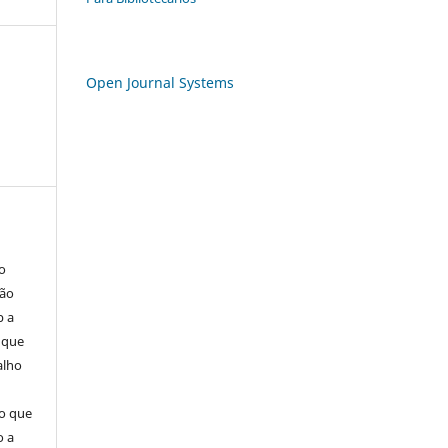
Open Journal Systems
o
são
b a
(que
alho
mo que
o a